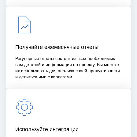
Получайте ежемесячные отчеты
Регулярные отчеты состоят из всех необходимых
вам деталей и информации по проекту. Вы можете
их использовать для анализа своей продуктивности
и делиться ими с коллегами.
Проектирование жилых домов
Дизайн фасадов
Ландшафтный дизайн
Портфолио
Информация на сайте
не является публичной офертой
Политика конфиденциальности
Используйте интеграции
Согласие на обработку персональных данных
ООО «СТУДИЯ КВАДРА» ИНН 7606085171 ОГРН