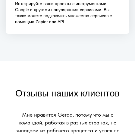
1117606005120
Интегрируйте ваши проекты с инструментами
г.Ярославль, ул. Щапова, 20 (этаж 3, офис 326)
Google и другими популярными сервисами. Вы
также можете подключить множество сервисов с
помощью Zapier или API.
Отзывы наших клиентов
Мне нравится Gerda, потому что мы с
командой, работая в разных странах, не
выпадаем из рабочего процесса и успешно